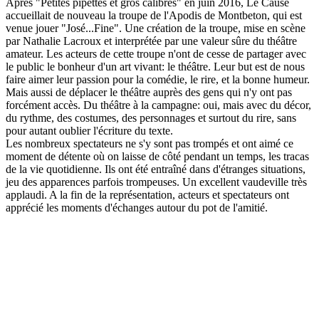
Après "Petites pipettes et gros calibres" en juin 2016, Le Causé
accueillait de nouveau la troupe de l'Apodis de Montbeton, qui est
venue jouer "José...Fine". Une création de la troupe, mise en scène
par Nathalie Lacroux et interprétée par une valeur sûre du théâtre
amateur. Les acteurs de cette troupe n'ont de cesse de partager avec
le public le bonheur d'un art vivant: le théâtre. Leur but est de nous
faire aimer leur passion pour la comédie, le rire, et la bonne humeur.
Mais aussi de déplacer le théâtre auprès des gens qui n'y ont pas
forcément accès. Du théâtre à la campagne: oui, mais avec du décor,
du rythme, des costumes, des personnages et surtout du rire, sans
pour autant oublier l'écriture du texte.
Les nombreux spectateurs ne s'y sont pas trompés et ont aimé ce
moment de détente où on laisse de côté pendant un temps, les tracas
de la vie quotidienne. Ils ont été entraîné dans d'étranges situations,
jeu des apparences parfois trompeuses. Un excellent vaudeville très
applaudi. A la fin de la représentation, acteurs et spectateurs ont
apprécié les moments d'échanges autour du pot de l'amitié.