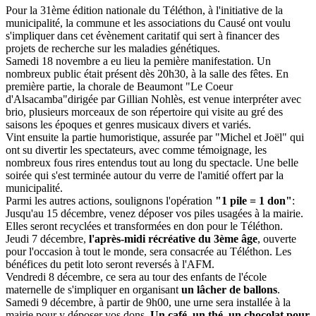
Pour la 31ème édition nationale du Téléthon, à l'initiative de la
municipalité, la commune et les associations du Causé ont voulu
s'impliquer dans cet évènement caritatif qui sert à financer des
projets de recherche sur les maladies génétiques.
Samedi 18 novembre a eu lieu la pemière manifestation. Un
nombreux public était présent dès 20h30, à la salle des fêtes. En
première partie, la chorale de Beaumont "Le Coeur
d'Alsacamba"dirigée par Gillian Nohlès, est venue interpréter avec
brio, plusieurs morceaux de son répertoire qui visite au gré des
saisons les époques et genres musicaux divers et variés.
Vint ensuite la partie humoristique, assurée par "Michel et Joël" qui
ont su divertir les spectateurs, avec comme témoignage, les
nombreux fous rires entendus tout au long du spectacle. Une belle
soirée qui s'est terminée autour du verre de l'amitié offert par la
municipalité.
Parmi les autres actions, soulignons l'opération
"1 pile = 1 don"
:
Jusqu'au 15 décembre, venez déposer vos piles usagées à la mairie.
Elles seront recyclées et transformées en don pour le Téléthon.
Jeudi 7 décembre,
l'après-midi récréative du 3ème âge
, ouverte
pour l'occasion à tout le monde, sera consacrée au Téléthon. Les
bénéfices du petit loto seront reversés à l'AFM.
Vendredi 8 décembre, ce sera au tour des enfants de l'école
maternelle de s'impliquer en organisant
un lâcher de ballons
.
Samedi 9 décembre, à partir de 9h00, une urne sera installée à la
mairie pour y déposer vos dons.
Un café, un thé, un chocolat pour