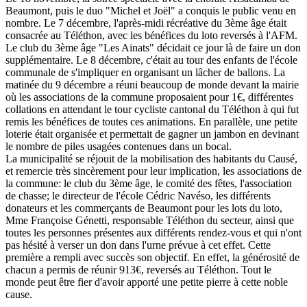
Beaumont, puis le duo "Michel et Joël" a conquis le public venu en
nombre. Le 7 décembre, l'après-midi récréative du 3ème âge était
consacrée au Téléthon, avec les bénéfices du loto reversés à l'AFM.
Le club du 3ème âge "Les Ainats" décidait ce jour là de faire un don
supplémentaire. Le 8 décembre, c'était au tour des enfants de l'école
communale de s'impliquer en organisant un lâcher de ballons. La
matinée du 9 décembre a réuni beaucoup de monde devant la mairie
où les associations de la commune proposaient pour 1€, différentes
collations en attendant le tour cycliste cantonal du Téléthon à qui fut
remis les bénéfices de toutes ces animations. En parallèle, une petite
loterie était organisée et permettait de gagner un jambon en devinant
le nombre de piles usagées contenues dans un bocal.
La municipalité se réjouit de la mobilisation des habitants du Causé,
et remercie très sincèrement pour leur implication, les associations de
la commune: le club du 3ème âge, le comité des fêtes, l'association
de chasse; le directeur de l'école Cédric Navéso, les différents
donateurs et les commerçants de Beaumont pour les lots du loto,
Mme Françoise Génetti, responsable Téléthon du secteur, ainsi que
toutes les personnes présentes aux différents rendez-vous et qui n'ont
pas hésité à verser un don dans l'urne prévue à cet effet. Cette
première a rempli avec succès son objectif. En effet, la générosité de
chacun a permis de réunir 913€, reversés au Téléthon. Tout le
monde peut être fier d'avoir apporté une petite pierre à cette noble
cause.