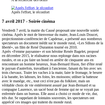
Après l'effort, le réconfort
7 avril 2017 - Soirée cinéma
Vendredi 7 avril, la mairie du Causé proposait une nouvelle soirée
cinéma. Après le mot de bienvenue du maire, Jean-Louis Doucet,
projectionniste-conférencier de Capdenac, a présenté aux nombreux
spectateurs un document inédit sur le monde rural, «Les Sillons de la
liberté», un film de René Duranton tourné en 2010.
Après «Femme paysanne» et son héroïne Renée Bagelet, proposé
en décembre 2015, le réalisateur nous replonge dans nos racines
rurales, et on a pu faire un bond en arrière de cinquante ans en
rencontrant un homme heureux, Jean-Bernard Huon, fier d'être resté
le paysan d'autrefois, travaillant à l'ancienne, faisant du bio avec ses
trois chevaux. Traire les vaches à la main; faire le fromage, le beurre
à la baratte, les labours, les foins, les moissons; utiliser la batteuse
avec le manège, etc., tout ceci n'est pas du folklore, mais un
véritable choix de vie entièrement assuré par Jean-Bernard et sa
compagne Laurence, un sacré bout de femme qui ne se voyait pas
enfermée dans un bureau. Elle aussi a choisi ce mode de vie, dur,
très dur. Se rappelant de lointains souvenirs, les spectateurs ont
apprécié ces images qui traitent du monde rural.