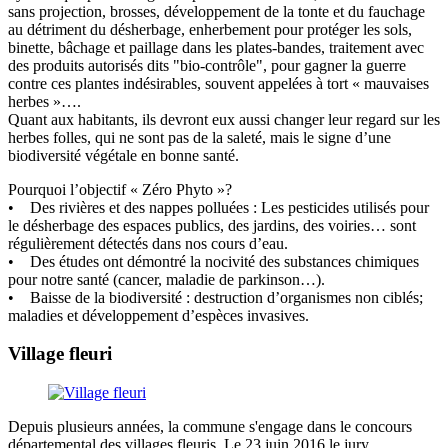
sans projection, brosses, développement de la tonte et du fauchage
au détriment du désherbage, enherbement pour protéger les sols,
binette, bâchage et paillage dans les plates-bandes, traitement avec
des produits autorisés dits "bio-contrôle", pour gagner la guerre
contre ces plantes indésirables, souvent appelées à tort « mauvaises
herbes »….
Quant aux habitants, ils devront eux aussi changer leur regard sur les
herbes folles, qui ne sont pas de la saleté, mais le signe d’une
biodiversité végétale en bonne santé.
Pourquoi l’objectif « Zéro Phyto »?
• Des rivières et des nappes polluées : Les pesticides utilisés pour
le désherbage des espaces publics, des jardins, des voiries… sont
régulièrement détectés dans nos cours d’eau.
• Des études ont démontré la nocivité des substances chimiques
pour notre santé (cancer, maladie de parkinson…).
• Baisse de la biodiversité : destruction d’organismes non ciblés;
maladies et développement d’espèces invasives.
Village fleuri
Depuis plusieurs années, la commune s'engage dans le concours
départemental des villages fleuris. Le 23 juin 2016,le jury