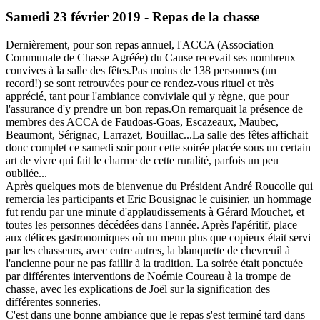
Samedi 23 février 2019 - Repas de la chasse
Dernièrement, pour son repas annuel, l'ACCA (Association
Communale de Chasse Agréée) du Cause recevait ses nombreux
convives à la salle des fêtes.Pas moins de 138 personnes (un
record!) se sont retrouvées pour ce rendez-vous rituel et très
apprécié, tant pour l'ambiance conviviale qui y règne, que pour
l'assurance d'y prendre un bon repas.On remarquait la présence de
membres des ACCA de Faudoas-Goas, Escazeaux, Maubec,
Beaumont, Sérignac, Larrazet, Bouillac...La salle des fêtes affichait
donc complet ce samedi soir pour cette soirée placée sous un certain
art de vivre qui fait le charme de cette ruralité, parfois un peu
oubliée...
Après quelques mots de bienvenue du Président André Roucolle qui
remercia les participants et Eric Bousignac le cuisinier, un hommage
fut rendu par une minute d'applaudissements à Gérard Mouchet, et
toutes les personnes décédées dans l'année. Après l'apéritif, place
aux délices gastronomiques où un menu plus que copieux était servi
par les chasseurs, avec entre autres, la blanquette de chevreuil à
l'ancienne pour ne pas faillir à la tradition. La soirée était ponctuée
par différentes interventions de Noémie Coureau à la trompe de
chasse, avec les explications de Joël sur la signification des
différentes sonneries.
C'est dans une bonne ambiance que le repas s'est terminé tard dans