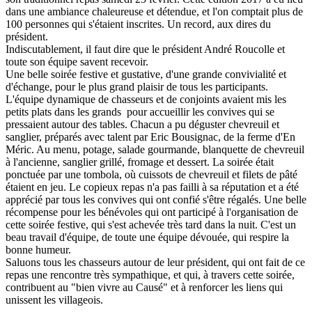
dans une ambiance chaleureuse et détendue, et l'on comptait plus de
100 personnes qui s'étaient inscrites. Un record, aux dires du
président.
Indiscutablement, il faut dire que le président André Roucolle et
toute son équipe savent recevoir.
Une belle soirée festive et gustative, d'une grande convivialité et
d'échange, pour le plus grand plaisir de tous les participants.
L'équipe dynamique de chasseurs et de conjoints avaient mis les
petits plats dans les grands pour accueillir les convives qui se
pressaient autour des tables. Chacun a pu déguster chevreuil et
sanglier, préparés avec talent par Eric Bousignac, de la ferme d'En
Méric. Au menu, potage, salade gourmande, blanquette de chevreuil
à l'ancienne, sanglier grillé, fromage et dessert. La soirée était
ponctuée par une tombola, où cuissots de chevreuil et filets de pâté
étaient en jeu. Le copieux repas n'a pas failli à sa réputation et a été
apprécié par tous les convives qui ont confié s'être régalés. Une belle
récompense pour les bénévoles qui ont participé à l'organisation de
cette soirée festive, qui s'est achevée très tard dans la nuit. C'est un
beau travail d'équipe, de toute une équipe dévouée, qui respire la
bonne humeur.
Saluons tous les chasseurs autour de leur président, qui ont fait de ce
repas une rencontre très sympathique, et qui, à travers cette soirée,
contribuent au "bien vivre au Causé" et à renforcer les liens qui
unissent les villageois.