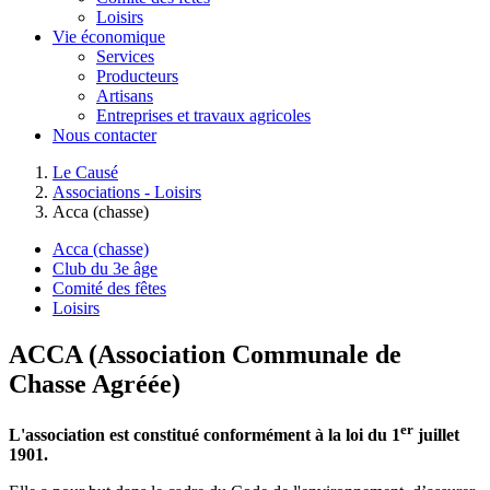
Loisirs
Vie économique
Services
Producteurs
Artisans
Entreprises et travaux agricoles
Nous contacter
Le Causé
Associations - Loisirs
Acca (chasse)
Acca (chasse)
Club du 3e âge
Comité des fêtes
Loisirs
ACCA (Association Communale de
Chasse Agréée)
er
L'association est constitué conformément à la loi du 1
juillet
1901.