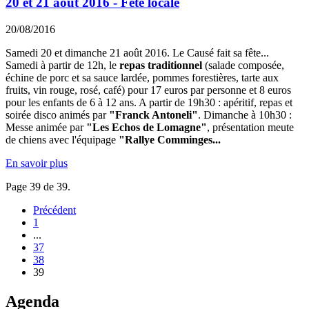
20 et 21 août 2016 - Fête locale
20/08/2016
Samedi 20 et dimanche 21 août 2016. Le Causé fait sa fête...
Samedi à partir de 12h, le
repas traditionnel
(salade composée,
échine de porc et sa sauce lardée, pommes forestières, tarte aux
fruits, vin rouge, rosé, café) pour 17 euros par personne et 8 euros
pour les enfants de 6 à 12 ans. A partir de 19h30 : apéritif, repas et
soirée disco animés par
"Franck Antoneli"
. Dimanche à 10h30 :
Messe animée par
"Les Echos de Lomagne"
, présentation meute
de chiens avec l'équipage
"Rallye Comminges...
En savoir plus
Page 39 de 39.
Précédent
1
...
37
38
39
Agenda